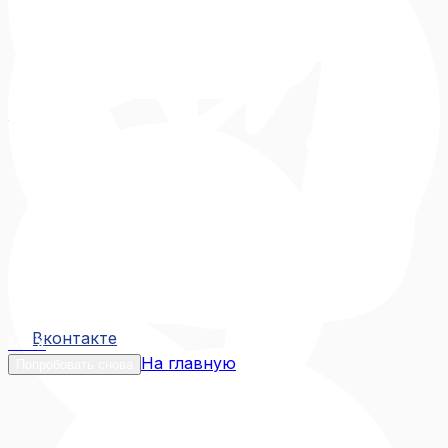
Вконтакте
Вконтакте
MAX
На главную
Попробовать снова