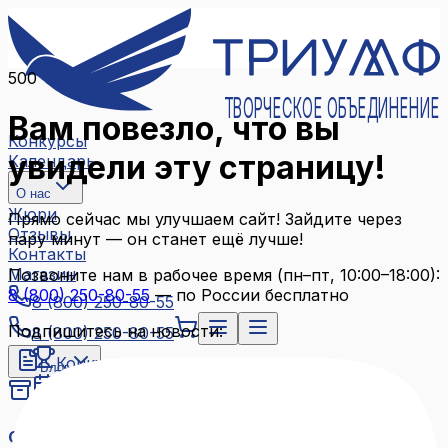
500
ТВОРЧЕСКОЕ ОБЪЕДИНЕНИЕ
Вам повезло, что вы
Конкурсы
увидели эту страницу!
Календарь
О нас
Жюри
Прямо сейчас мы улучшаем сайт! Зайдите через
Отзывы
пару минут — он станет ещё лучше!
Контакты
Магазин
Позвоните нам в рабочее время (пн–пт, 10:00–18:00):
8 (800) 250-80-55
— по России бесплатно
8 (800) 250-80-55
Подпишитесь на новости:
8 (800) 250-80-55
Конкурсы
Блог
Календарь
Архив конкурсов
О нас
Связаться с нами