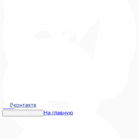
Вконтакте
Вконтакте
MAX
На главную
Попробовать снова