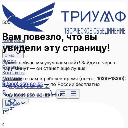
500
ТВОРЧЕСКОЕ ОБЪЕДИНЕНИЕ
Вам повезло, что вы
Конкурсы
увидели эту страницу!
Календарь
О нас
Жюри
Прямо сейчас мы улучшаем сайт! Зайдите через
Отзывы
пару минут — он станет ещё лучше!
Контакты
Магазин
Позвоните нам в рабочее время (пн–пт, 10:00–18:00):
8 (800) 250-80-55
— по России бесплатно
8 (800) 250-80-55
Подпишитесь на новости:
8 (800) 250-80-55
Конкурсы
Блог
Календарь
Архив конкурсов
О нас
Связаться с нами