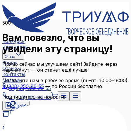
500
ТВОРЧЕСКОЕ ОБЪЕДИНЕНИЕ
Вам повезло, что вы
Конкурсы
увидели эту страницу!
Календарь
О нас
Жюри
Прямо сейчас мы улучшаем сайт! Зайдите через
Отзывы
пару минут — он станет ещё лучше!
Контакты
Магазин
Позвоните нам в рабочее время (пн–пт, 10:00–18:00):
8 (800) 250-80-55
— по России бесплатно
8 (800) 250-80-55
Подпишитесь на новости:
8 (800) 250-80-55
Конкурсы
Блог
Календарь
Архив конкурсов
О нас
Связаться с нами