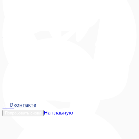
Вконтакте
Вконтакте
MAX
На главную
Попробовать снова