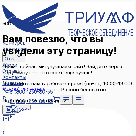
500
ТВОРЧЕСКОЕ ОБЪЕДИНЕНИЕ
Вам повезло, что вы
Конкурсы
увидели эту страницу!
Календарь
О нас
Жюри
Прямо сейчас мы улучшаем сайт! Зайдите через
Отзывы
пару минут — он станет ещё лучше!
Контакты
Магазин
Позвоните нам в рабочее время (пн–пт, 10:00–18:00):
8 (800) 250-80-55
— по России бесплатно
8 (800) 250-80-55
Подпишитесь на новости:
8 (800) 250-80-55
Конкурсы
Блог
Календарь
Архив конкурсов
О нас
Связаться с нами