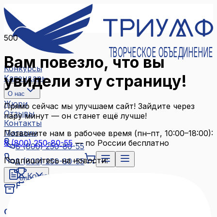
500
ТВОРЧЕСКОЕ ОБЪЕДИНЕНИЕ
Вам повезло, что вы
Конкурсы
увидели эту страницу!
Календарь
О нас
Жюри
Прямо сейчас мы улучшаем сайт! Зайдите через
Отзывы
пару минут — он станет ещё лучше!
Контакты
Магазин
Позвоните нам в рабочее время (пн–пт, 10:00–18:00):
8 (800) 250-80-55
— по России бесплатно
8 (800) 250-80-55
Подпишитесь на новости:
8 (800) 250-80-55
Конкурсы
Блог
Календарь
Архив конкурсов
О нас
Связаться с нами