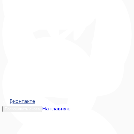
Вконтакте
Вконтакте
MAX
На главную
Попробовать снова