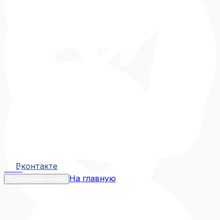
Вконтакте
Вконтакте
MAX
На главную
Попробовать снова