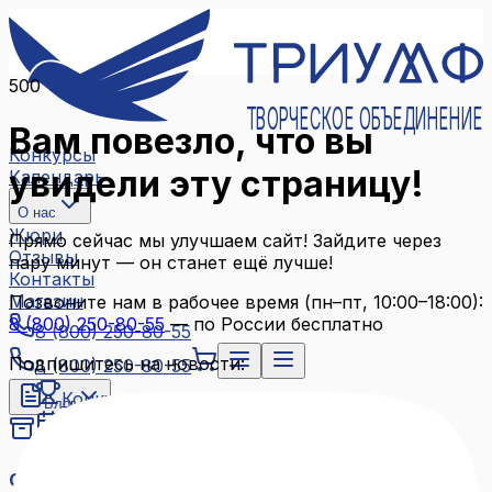
500
ТВОРЧЕСКОЕ ОБЪЕДИНЕНИЕ
Вам повезло, что вы
Конкурсы
увидели эту страницу!
Календарь
О нас
Жюри
Прямо сейчас мы улучшаем сайт! Зайдите через
Отзывы
пару минут — он станет ещё лучше!
Контакты
Магазин
Позвоните нам в рабочее время (пн–пт, 10:00–18:00):
8 (800) 250-80-55
— по России бесплатно
8 (800) 250-80-55
Подпишитесь на новости:
8 (800) 250-80-55
Конкурсы
Блог
Календарь
Архив конкурсов
О нас
Связаться с нами