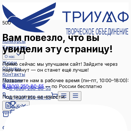
500
ТВОРЧЕСКОЕ ОБЪЕДИНЕНИЕ
Вам повезло, что вы
Конкурсы
увидели эту страницу!
Календарь
О нас
Жюри
Прямо сейчас мы улучшаем сайт! Зайдите через
Отзывы
пару минут — он станет ещё лучше!
Контакты
Магазин
Позвоните нам в рабочее время (пн–пт, 10:00–18:00):
8 (800) 250-80-55
— по России бесплатно
8 (800) 250-80-55
Подпишитесь на новости:
8 (800) 250-80-55
Конкурсы
Блог
Календарь
Архив конкурсов
О нас
Связаться с нами