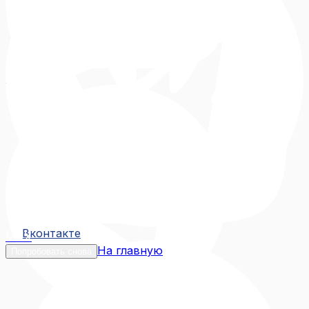
Вконтакте
Вконтакте
MAX
На главную
Попробовать снова