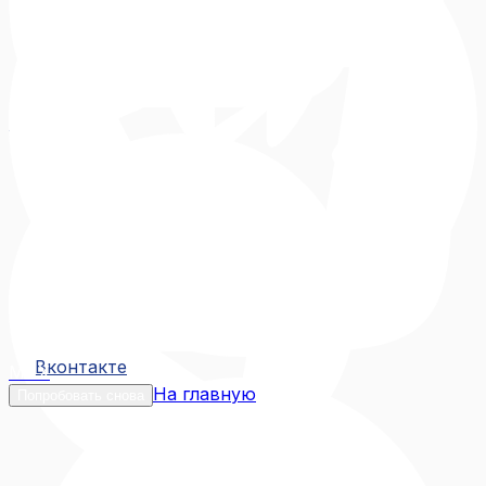
Вконтакте
Вконтакте
MAX
На главную
Попробовать снова