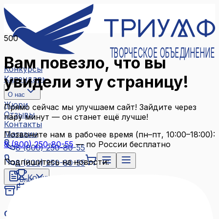
500
ТВОРЧЕСКОЕ ОБЪЕДИНЕНИЕ
Вам повезло, что вы
Конкурсы
увидели эту страницу!
Календарь
О нас
Жюри
Прямо сейчас мы улучшаем сайт! Зайдите через
Отзывы
пару минут — он станет ещё лучше!
Контакты
Магазин
Позвоните нам в рабочее время (пн–пт, 10:00–18:00):
8 (800) 250-80-55
— по России бесплатно
8 (800) 250-80-55
Подпишитесь на новости:
8 (800) 250-80-55
Конкурсы
Блог
Календарь
Архив конкурсов
О нас
Связаться с нами