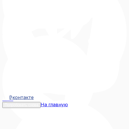
Вконтакте
Вконтакте
MAX
На главную
Попробовать снова