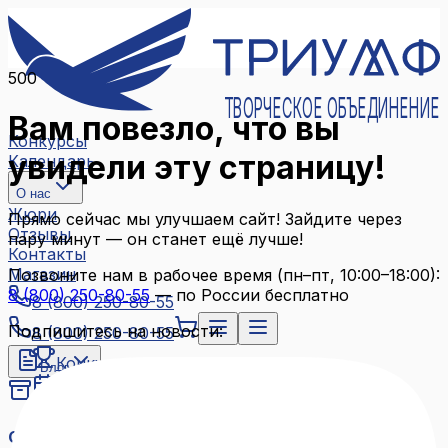
500
ТВОРЧЕСКОЕ ОБЪЕДИНЕНИЕ
Вам повезло, что вы
Конкурсы
увидели эту страницу!
Календарь
О нас
Жюри
Прямо сейчас мы улучшаем сайт! Зайдите через
Отзывы
пару минут — он станет ещё лучше!
Контакты
Магазин
Позвоните нам в рабочее время (пн–пт, 10:00–18:00):
8 (800) 250-80-55
— по России бесплатно
8 (800) 250-80-55
Подпишитесь на новости:
8 (800) 250-80-55
Конкурсы
Блог
Календарь
Архив конкурсов
О нас
Связаться с нами