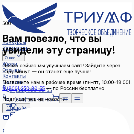
500
ТВОРЧЕСКОЕ ОБЪЕДИНЕНИЕ
Вам повезло, что вы
Конкурсы
увидели эту страницу!
Календарь
О нас
Жюри
Прямо сейчас мы улучшаем сайт! Зайдите через
Отзывы
пару минут — он станет ещё лучше!
Контакты
Магазин
Позвоните нам в рабочее время (пн–пт, 10:00–18:00):
8 (800) 250-80-55
— по России бесплатно
8 (800) 250-80-55
Подпишитесь на новости:
8 (800) 250-80-55
Конкурсы
Блог
Календарь
Архив конкурсов
О нас
Связаться с нами