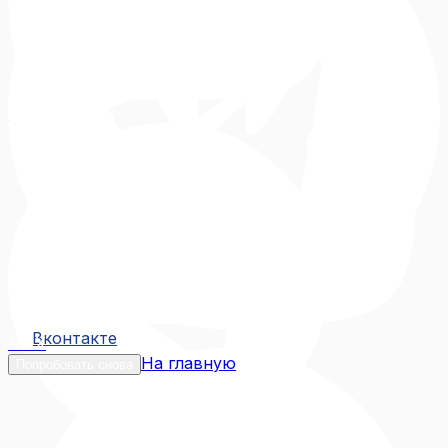
Вконтакте
Вконтакте
MAX
На главную
Попробовать снова