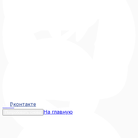
Вконтакте
Вконтакте
MAX
На главную
Попробовать снова