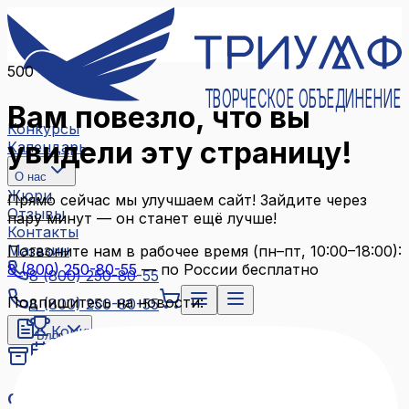
500
ТВОРЧЕСКОЕ ОБЪЕДИНЕНИЕ
Вам повезло, что вы
Конкурсы
увидели эту страницу!
Календарь
О нас
Жюри
Прямо сейчас мы улучшаем сайт! Зайдите через
Отзывы
пару минут — он станет ещё лучше!
Контакты
Магазин
Позвоните нам в рабочее время (пн–пт, 10:00–18:00):
8 (800) 250-80-55
— по России бесплатно
8 (800) 250-80-55
Подпишитесь на новости:
8 (800) 250-80-55
Конкурсы
Блог
Календарь
Архив конкурсов
О нас
Связаться с нами