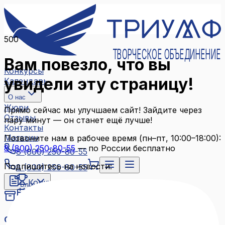
500
ТВОРЧЕСКОЕ ОБЪЕДИНЕНИЕ
Вам повезло, что вы
Конкурсы
увидели эту страницу!
Календарь
О нас
Жюри
Прямо сейчас мы улучшаем сайт! Зайдите через
Отзывы
пару минут — он станет ещё лучше!
Контакты
Магазин
Позвоните нам в рабочее время (пн–пт, 10:00–18:00):
8 (800) 250-80-55
— по России бесплатно
8 (800) 250-80-55
Подпишитесь на новости:
8 (800) 250-80-55
Конкурсы
Блог
Календарь
Архив конкурсов
О нас
Связаться с нами