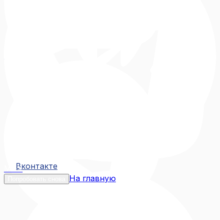
Вконтакте
Вконтакте
MAX
На главную
Попробовать снова