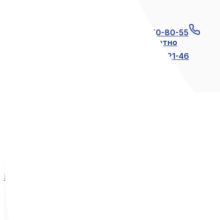
Связаться с нами
+7 (812) 600-21-23
+7 (911) 250-80-55
8 (800) 250-80-55
по России бесплатно
+7 (812) 600-21-24
+7 (812) 600-21-46
Мы в социальных сетях
Вконтакте