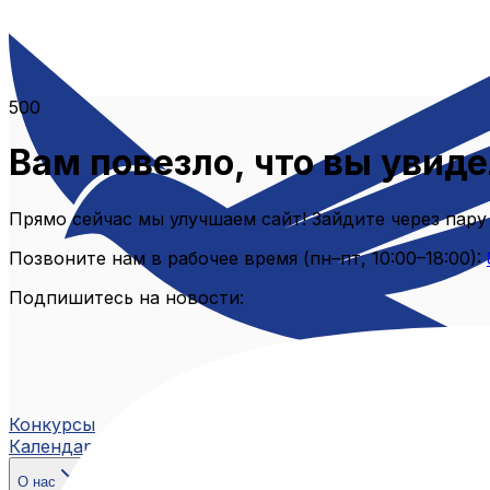
500
Вам повезло, что вы увиде
Прямо сейчас мы улучшаем сайт! Зайдите через пару
Позвоните нам в рабочее время (пн–пт, 10:00–18:00):
Подпишитесь на новости:
Конкурсы
Календарь
О нас