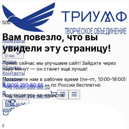
500
ТВОРЧЕСКОЕ ОБЪЕДИНЕНИЕ
Вам повезло, что вы
Конкурсы
увидели эту страницу!
Календарь
О нас
Жюри
Прямо сейчас мы улучшаем сайт! Зайдите через
Отзывы
пару минут — он станет ещё лучше!
Контакты
Магазин
Позвоните нам в рабочее время (пн–пт, 10:00–18:00):
8 (800) 250-80-55
— по России бесплатно
8 (800) 250-80-55
Подпишитесь на новости:
8 (800) 250-80-55
Конкурсы
Блог
Календарь
Архив конкурсов
О нас
Связаться с нами