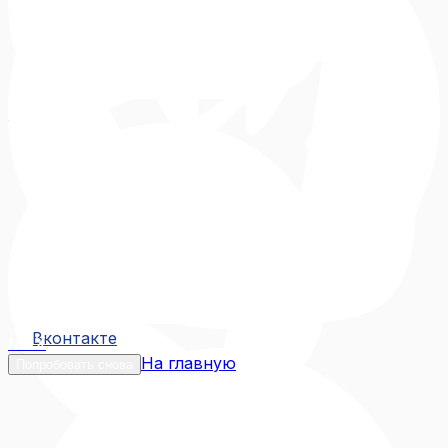
Вконтакте
Вконтакте
MAX
На главную
Попробовать снова