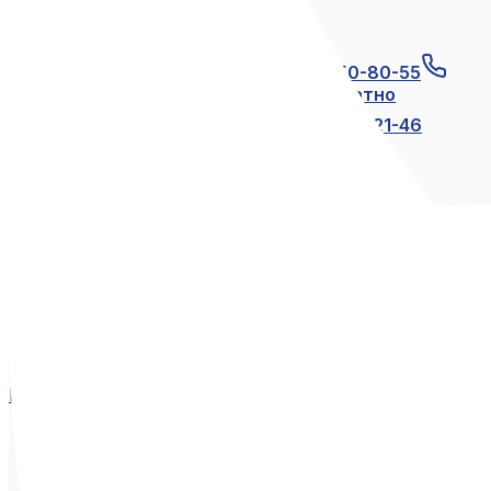
Связаться с нами
+7 (812) 600-21-23
+7 (911) 250-80-55
8 (800) 250-80-55
по России бесплатно
+7 (812) 600-21-24
+7 (812) 600-21-46
Мы в социальных сетях
Вконтакте