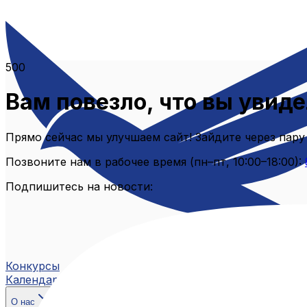
500
Вам повезло, что вы увиде
Прямо сейчас мы улучшаем сайт! Зайдите через пару
Позвоните нам в рабочее время (пн–пт, 10:00–18:00):
Подпишитесь на новости:
Конкурсы
Календарь
О нас