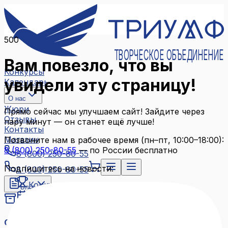
500
ТВОРЧЕСКОЕ ОБЪЕДИНЕНИЕ
Вам повезло, что вы
Конкурсы
увидели эту страницу!
Календарь
О нас
Жюри
Прямо сейчас мы улучшаем сайт! Зайдите через
Отзывы
пару минут — он станет ещё лучше!
Контакты
Магазин
Позвоните нам в рабочее время (пн–пт, 10:00–18:00):
8 (800) 250-80-55
— по России бесплатно
8 (800) 250-80-55
Подпишитесь на новости:
8 (800) 250-80-55
Конкурсы
Блог
Календарь
Архив конкурсов
О нас
Связаться с нами