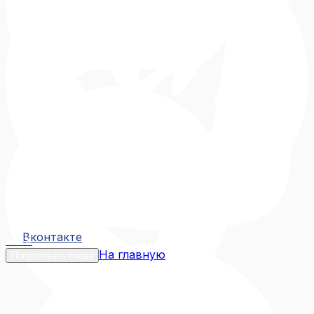
Вконтакте
Вконтакте
MAX
На главную
Попробовать снова