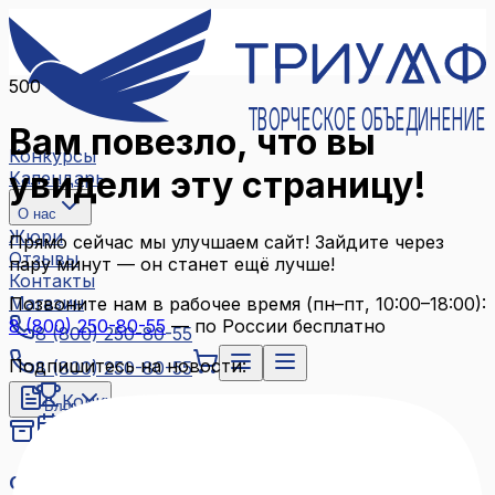
500
ТВОРЧЕСКОЕ ОБЪЕДИНЕНИЕ
Вам повезло, что вы
Конкурсы
увидели эту страницу!
Календарь
О нас
Жюри
Прямо сейчас мы улучшаем сайт! Зайдите через
Отзывы
пару минут — он станет ещё лучше!
Контакты
Магазин
Позвоните нам в рабочее время (пн–пт, 10:00–18:00):
8 (800) 250-80-55
— по России бесплатно
8 (800) 250-80-55
Подпишитесь на новости:
8 (800) 250-80-55
Конкурсы
Блог
Календарь
Архив конкурсов
О нас
Связаться с нами