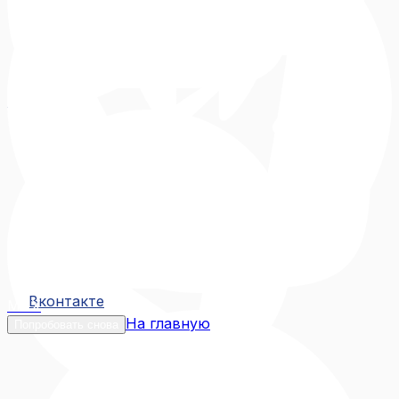
Вконтакте
Вконтакте
MAX
На главную
Попробовать снова