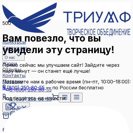
500
ТВОРЧЕСКОЕ ОБЪЕДИНЕНИЕ
Вам повезло, что вы
Конкурсы
увидели эту страницу!
Календарь
О нас
Жюри
Прямо сейчас мы улучшаем сайт! Зайдите через
Отзывы
пару минут — он станет ещё лучше!
Контакты
Магазин
Позвоните нам в рабочее время (пн–пт, 10:00–18:00):
8 (800) 250-80-55
— по России бесплатно
8 (800) 250-80-55
Подпишитесь на новости:
8 (800) 250-80-55
Конкурсы
Блог
Календарь
Архив конкурсов
О нас
Связаться с нами