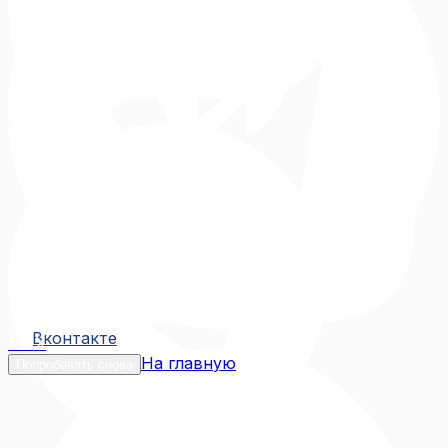
Вконтакте
Вконтакте
MAX
На главную
Попробовать снова