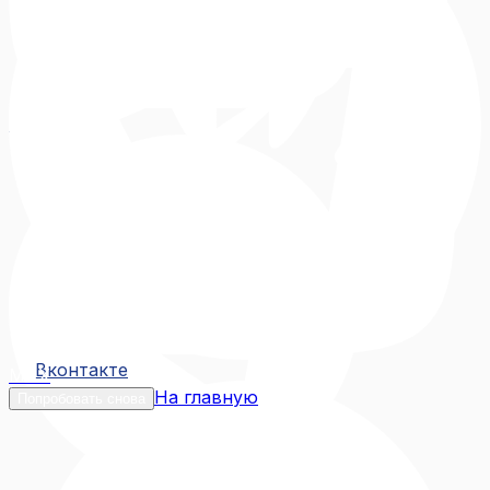
Вконтакте
Вконтакте
MAX
На главную
Попробовать снова