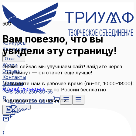
500
ТВОРЧЕСКОЕ ОБЪЕДИНЕНИЕ
Вам повезло, что вы
Конкурсы
увидели эту страницу!
Календарь
О нас
Жюри
Прямо сейчас мы улучшаем сайт! Зайдите через
Отзывы
пару минут — он станет ещё лучше!
Контакты
Магазин
Позвоните нам в рабочее время (пн–пт, 10:00–18:00):
8 (800) 250-80-55
— по России бесплатно
8 (800) 250-80-55
Подпишитесь на новости:
8 (800) 250-80-55
Конкурсы
Блог
Календарь
Архив конкурсов
О нас
Связаться с нами