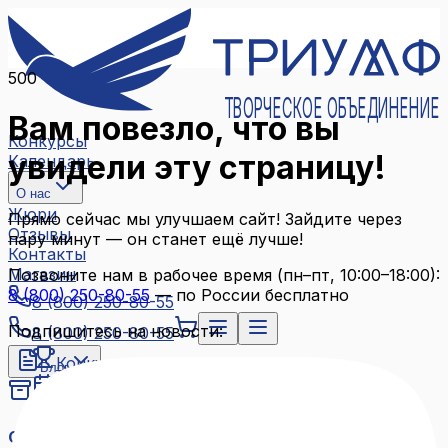
500
ТВОРЧЕСКОЕ ОБЪЕДИНЕНИЕ
Вам повезло, что вы
Конкурсы
увидели эту страницу!
Календарь
О нас
Жюри
Прямо сейчас мы улучшаем сайт! Зайдите через
Отзывы
пару минут — он станет ещё лучше!
Контакты
Магазин
Позвоните нам в рабочее время (пн–пт, 10:00–18:00):
8 (800) 250-80-55
— по России бесплатно
8 (800) 250-80-55
Подпишитесь на новости:
8 (800) 250-80-55
Конкурсы
Блог
Календарь
Архив конкурсов
О нас
Связаться с нами