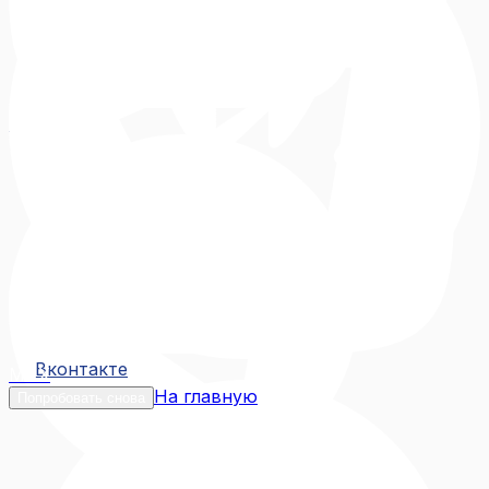
Вконтакте
Вконтакте
MAX
На главную
Попробовать снова