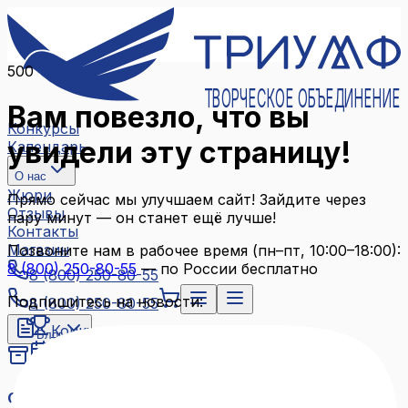
500
ТВОРЧЕСКОЕ ОБЪЕДИНЕНИЕ
Вам повезло, что вы
Конкурсы
увидели эту страницу!
Календарь
О нас
Жюри
Прямо сейчас мы улучшаем сайт! Зайдите через
Отзывы
пару минут — он станет ещё лучше!
Контакты
Магазин
Позвоните нам в рабочее время (пн–пт, 10:00–18:00):
8 (800) 250-80-55
— по России бесплатно
8 (800) 250-80-55
Подпишитесь на новости:
8 (800) 250-80-55
Конкурсы
Блог
Календарь
Архив конкурсов
О нас
Связаться с нами