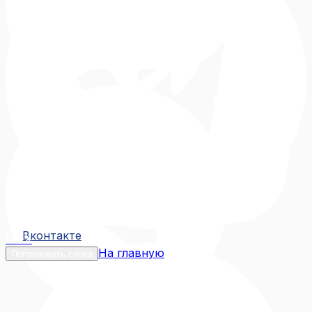
Вконтакте
Вконтакте
MAX
На главную
Попробовать снова