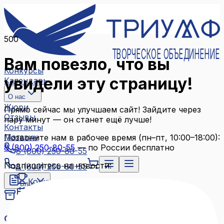
500
ТВОРЧЕСКОЕ ОБЪЕДИНЕНИЕ
Вам повезло, что вы
Конкурсы
увидели эту страницу!
Календарь
О нас
Жюри
Прямо сейчас мы улучшаем сайт! Зайдите через
Отзывы
пару минут — он станет ещё лучше!
Контакты
Магазин
Позвоните нам в рабочее время (пн–пт, 10:00–18:00):
8 (800) 250-80-55
— по России бесплатно
8 (800) 250-80-55
Подпишитесь на новости:
8 (800) 250-80-55
Конкурсы
Блог
Календарь
Архив конкурсов
О нас
Связаться с нами