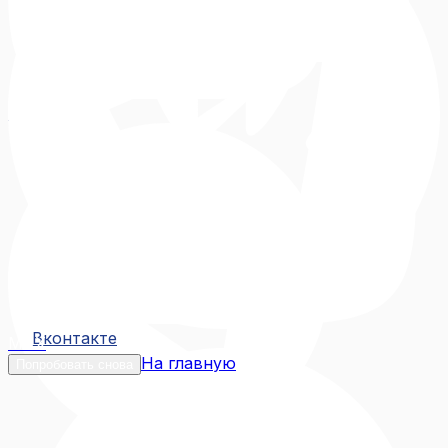
Вконтакте
Вконтакте
MAX
На главную
Попробовать снова